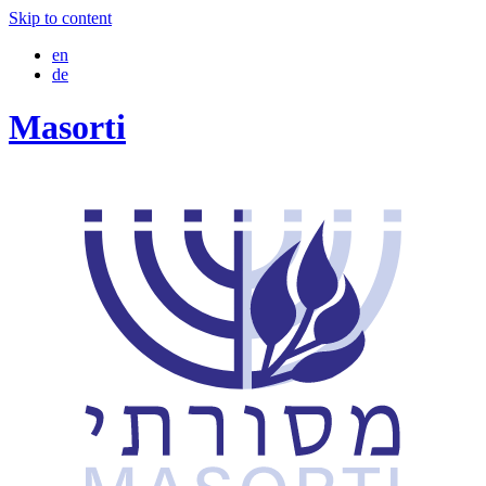
Skip to content
en
de
Masorti