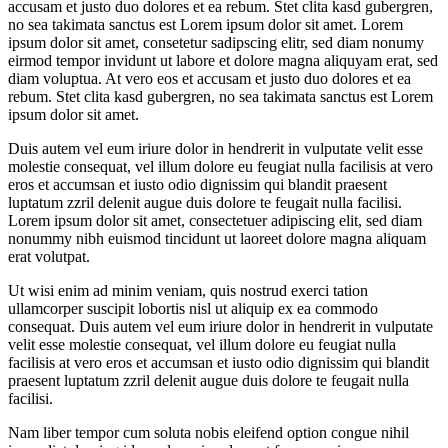
accusam et justo duo dolores et ea rebum. Stet clita kasd gubergren,
no sea takimata sanctus est Lorem ipsum dolor sit amet. Lorem
ipsum dolor sit amet, consetetur sadipscing elitr, sed diam nonumy
eirmod tempor invidunt ut labore et dolore magna aliquyam erat, sed
diam voluptua. At vero eos et accusam et justo duo dolores et ea
rebum. Stet clita kasd gubergren, no sea takimata sanctus est Lorem
ipsum dolor sit amet.
Duis autem vel eum iriure dolor in hendrerit in vulputate velit esse
molestie consequat, vel illum dolore eu feugiat nulla facilisis at vero
eros et accumsan et iusto odio dignissim qui blandit praesent
luptatum zzril delenit augue duis dolore te feugait nulla facilisi.
Lorem ipsum dolor sit amet, consectetuer adipiscing elit, sed diam
nonummy nibh euismod tincidunt ut laoreet dolore magna aliquam
erat volutpat.
Ut wisi enim ad minim veniam, quis nostrud exerci tation
ullamcorper suscipit lobortis nisl ut aliquip ex ea commodo
consequat. Duis autem vel eum iriure dolor in hendrerit in vulputate
velit esse molestie consequat, vel illum dolore eu feugiat nulla
facilisis at vero eros et accumsan et iusto odio dignissim qui blandit
praesent luptatum zzril delenit augue duis dolore te feugait nulla
facilisi.
Nam liber tempor cum soluta nobis eleifend option congue nihil